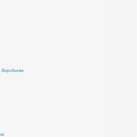
. Воробьева
ии