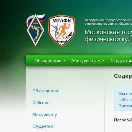
Федеральное государственное
учреждение высшего образова
Московская гос
физической кул
Об академии
Абитуриентам
Студента
Содер
Об академии
Мы ста
сейчас
События
Прими
Абитуриенту
Попробуй
Студентам