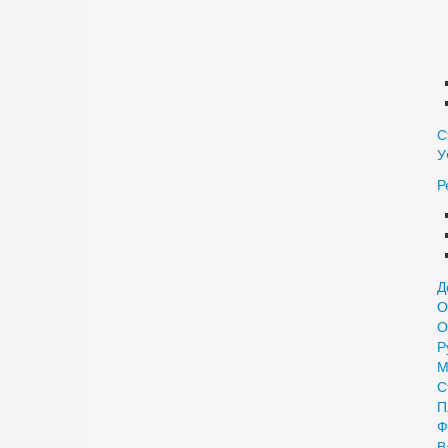
С
У
Р
Д
О
О
Р
М
С
П
Ф
В