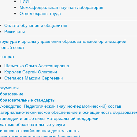
НИИТ
Межкафедральная научная лаборатория
Отдел охраны труда
Оплата обучения и общежития
Реквизиты
труктура и органы управления образовательной организацией
ченый совет
екторат
Шевченко Ольга Александровна
Королев Сергей Олегович
Степанов Максим Сергеевич
окументы
бразование
бразовательные стандарты
уководство. Педагогический (научно-педагогический) состав
атериально-техническое обеспечение и оснащенность образовате
типендии и иные виды материальной поддержки
латные образовательные услуги
инансово-хозяйственная деятельность
акантные места для приема (перевода)