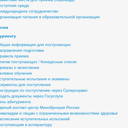
оступная среда
еждународное сотрудничество
рганизация питания в образовательной организации
ытия
уриенту
бщая информация для поступающих
аправления подготовки
равила приема
писки поступающих / Конкурсные списки
риказы о зачислении
елевое обучение
ступительные испытания и экзамены
окументы для поступления
нструкция по поступлению через Суперсервис
одать документы через Госуслуги
ень абитуриента
диный контакт-центр Минобрнауки России
нвалидам и лицам с ограниченными возможностями здоровья
асписание вступительных испытаний
оступающим в аспирантуру