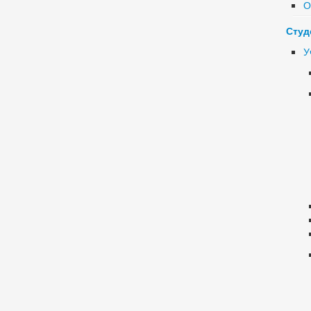
О
Студ
У