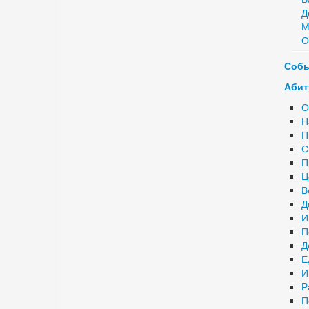
Д
М
О
Соб
Абит
О
Н
П
С
П
Ц
В
Д
И
П
Д
Е
И
Р
П