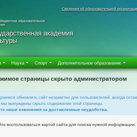
Сведения об образовательной организац
 бюджетное образовательное
ния
ударственная академия
ьтуры
м
Наука
Спорт
Дополнительное образование
жимое страницы скрыто администратором
раемся обновлять сайт незаметно для пользователей, всегда ост
 мы вынуждены скрыть содержание этой страницы.
те наши извинения за доставленные неудобства.
те воспользоваться картой сайта для поиска нужной информации: