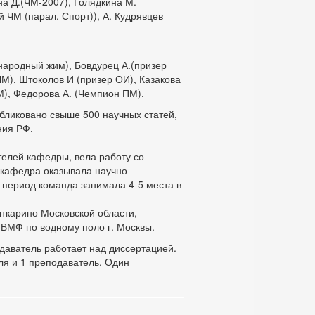
а Д.(ЧМ-2007), Голядкина М.
й ЧМ (парал. Спорт)), А. Кудрявцев
 народный жим), Бовдурец А.(призер
ЧМ), Штоколов И (призер ОИ), Казакова
М), Федорова А. (Чемпион ПМ).
бликовано свыше 500 научных статей,
ния РФ.
телей кафедры, вела работу со
 кафедра оказывала научно-
 период команда занимала 4-5 места в
ткарино Московской области,
МФ по водному поло г. Москвы.
даватель работает над диссертацией.
ля и 1 преподаватель. Один