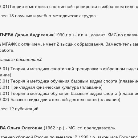
3.01)Теория и методика спортивной тренировки в избранном виде с
лее 18 научных и учебно-методических трудов.
ЬЕВА Дарья Андреевна
(1990 г.р.) - к.п.н., доцент, КМС по плава
 МГАФК с отличием, имеет 2 высших образования. Заместитель з
работе.
ваемые дисциплины
:
3.01) Теория и методика спортивной тренировки в избранном виде 
вание)
3.01) Теория и методика обучения базовым видам спорта (плавани
3.01) Прикладная физическая культура (плавание)
3.01) Теория и методика обучения базовым видам спорта (плавани
3.02) Базовые виды двигательной деятельности (плавание)
лее 12 публикаций.
А Ольга Олеговна
(1962 г.р.) - МС, ст. преподаватель.
тренер сборной России по выездке. В 1992 г.р. закончила Государ