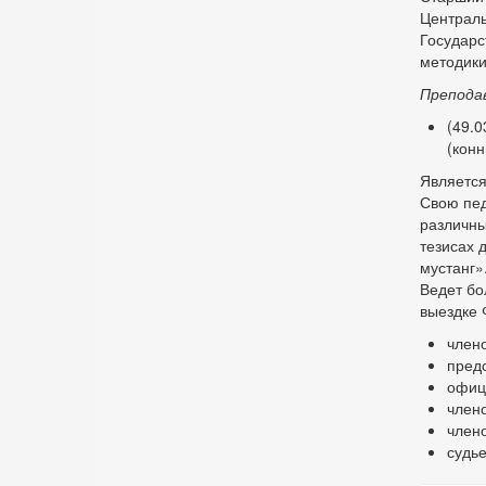
Централь
Государс
методики
Препода
(49.0
(конн
Является
Свою пед
различны
тезисах 
мустанг»
Ведет бо
выездке 
член
предс
офиц
член
член
судь