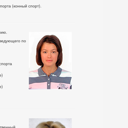
порта (конный спорт).
нию.
аведующего по
спорта
е)
е)
ственный