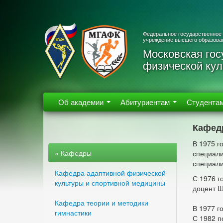
Федеральное государственное
учреждение высшего образова
Московская гос
физической кул
Об академии
Абитуриентам
Студента
Кафедр
В 1975 г
« Кафедры
специали
специали
Кафедра адаптивной физической
С 1976 г
культуры и спортивной медицины
доцент Ш
Кафедра теории и методики
В 1977 г
гимнастики
С 1982 п