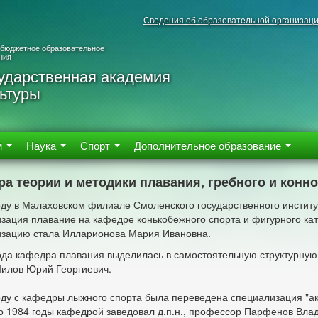
Сведения об образовательной организац
 бюджетное образовательное
ния
ударственная академия
ьтуры
м
Наука
Спорт
Дополнительное образование
а теории и методики плавания, гребного и конно
оду в Малаховском филиале Смоленского государственного институ
зация плавание на кафедре конькобежного спорта и фигурного кат
зацию стала Илларионова Мария Ивановна.
ода кафедра плавания выделилась в самостоятельную структурную 
илов Юрий Георгиевич.
оду с кафедры лыжного спорта была переведена специализация "ак
о 1984 годы кафедрой заведовал д.п.н., профессор Парфенов Вла