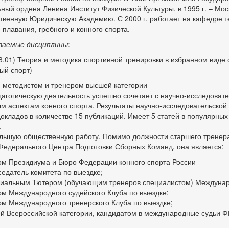
ный ордена Ленина Институт Физической Культуры, в 1995 г. – Мо
твенную Юридическую Академию. С 2000 г. работает на кафедре т
 плавания, гребного и конного спорта.
ваемые дисциплины
:
3.01) Теория и методика спортивной тренировки в избранном виде 
ый спорт)
 методистом и тренером высшей категории
агогическую деятельность успешно сочетает с научно-исследоват
м аспектам конного спорта. Результаты научно-исследовательской 
докладов в количестве 15 публикаций. Имеет 5 статей в популярны
.
льшую общественную работу. Помимо должности старшего тренер
Федерального Центра Подготовки Сборных Команд, она является:
ом Президиума и Бюро Федерации конного спорта России
едатель комитета по выездке;
иальным Тютером (обучающим тренеров специалистом) Междунаро
ом Международного судейского Клуба по выездке;
ом Международного тренерского Клуба по выездке;
ей Всероссийской категории, кандидатом в международные судьи Ф