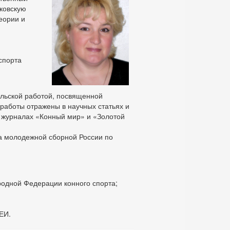
сковскую
еории и
спорта
ельской работой, посвященной
работы отраже­ны в научных статьях и
х журналах «Конный мир» и «Золотой
а молодежной сборной России по
дной Федерации конного спорта;
ЕИ.