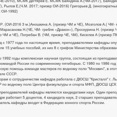
(ЧЕ-2010), МСМК Дегтярев Е. МСМК Баяндина А.(ЧМ-2017), Баяндин
), Рылов Е.(Ч.М. 2017; призер ОИ-2016) Григорьев Д. (многократны
к ОИ-1992)
Р. (ОИ-2016 3 м.)Аношкина А. (призер ЧМ и ЧЕ), Мозголов А.( ЧМ-
 Марасанова Н.(ЧЕ, ЧМ- гребля «Дракон»), Проскурина Н. (призер 
р ЧМ и ЧЕ), Погребан В. (ЧМ, призер ЧЕ, ЧМ), Киселев А (призер П
д с 1977 года по настоящее время, преподавателями кафедры опу
сле 15 учебных пособий, из них 8 с грифом Министерства образова
о 1992 годы комплексная научная группа, состоящая из преподава
командой России по современному пятиборью. С 1980 по 1986 год
скую помощь команде мастеров по водному поло "Москвич", в этот
ате СССР.
орам о сотрудничестве кафедра работала с ДЮСШ "Кристалл" г. Лы
по водному поло Центра физкультуры и спорта МФП, ДЮСШ ЦСК В
преподавателей кафедры являются кандидатами наук. Один препо
ре работает 5 доцентов, 4 кандидата наук, 2 старших преподавате
атель кафедры входит в Федерацию конного спорта России.