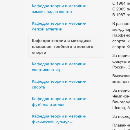
С 1984 п
Кафедра теории и методики
С 2009 п
зимних видов спорта
В 1987 г
Кафедра теории и методики
В разное
легкой атлетики
междунар
Парфенов
Кафедра теории и методики
спорта: 
плавания, гребного и конного
спорта К
спорта
За перио
факульте
Кафедра теории и методики
России. 
спортивных игр
Выпускни
Кафедра теории и методики
команды 
спорта
За перио
Чемпионо
Кафедра теории и методики
Виноград
футбола и хоккея
Шварц, А.
Кафедра теории и методики
За после
физической культуры
Плавани