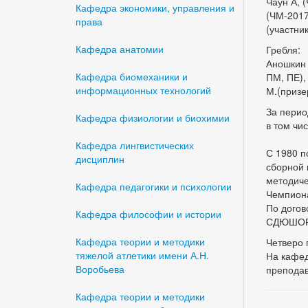
Чаун А, 
Кафедра экономики, управления и
(ЧМ-2017
права
(участни
Кафедра анатомии
Гребля:
Аношкин 
Кафедра биомеханики и
ПМ, ПЕ),
информационных технологий
М.(призе
За перио
Кафедра физиологии и биохимии
в том чи
Кафедра лингвистических
С 1980 п
дисциплин
сборной 
методиче
Кафедра педагогики и психологии
Чемпион
По догов
Кафедра философии и истории
СДЮШОР 
Кафедра теории и методики
Четверо 
тяжелой атлетики имени А.Н.
На кафед
Воробьева
преподав
Кафедра теории и методики