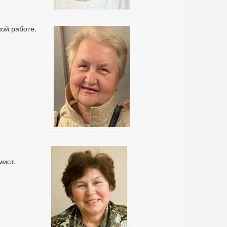
кой работе.
мист.