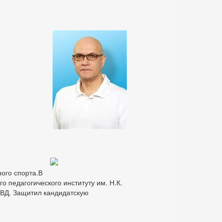
ного спорта.В
о педагогического институту им. Н.К.
МВД. Защитил кандидатскую