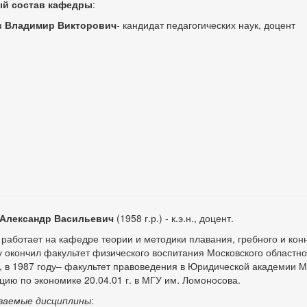
й состав кафедры
:
 Владимир Викторович
- кандидат педагогических наук, доцент
Александр Васильевич
(1958 г.р.) - к.э.н., доцент.
. работает на кафедре теории и методики плавания, гребного и кон
у окончил факультет физического воспитания Московского областног
, в 1987 году– факультет правоведения в Юридической академии 
цию по экономике 20.04.01 г. в МГУ им. Ломоносова.
ваемые дисциплины
: