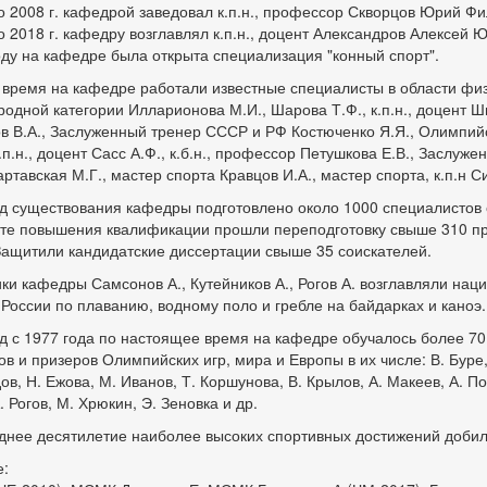
о 2008 г. кафедрой заведовал к.п.н., профессор Скворцов Юрий Ф
о 2018 г. кафедру возглавлял к.п.н., доцент Александров Алексей 
оду на кафедре была открыта специализация "конный спорт".
 время на кафедре работали известные специалисты в области физи
одной категории Илларионова М.И., Шарова Т.Ф., к.п.н., доцент Ши
 В.А., Заслуженный тренер СССР и РФ Костюченко Я.Я., Олимпий
к.п.н., доцент Сасс А.Ф., к.б.н., профессор Петушкова Е.В., Заслу
артавская М.Г., мастер спорта Кравцов И.А., мастер спорта, к.п.н С
д существования кафедры подготовлено около 1000 специалистов
те повышения квалификации прошли переподготовку свыше 310 пр
Защитили кандидатские диссертации свыше 35 соискателей.
ки кафедры Самсонов А., Кутейников А., Рогов А. возглавляли на
России по плаванию, водному поло и гребле на байдарках и каноэ.
д с 1977 года по настоящее время на кафедре обучалось более 7
в и призеров Олимпийских игр, мира и Европы в их числе: В. Буре, 
ов, Н. Ежова, М. Иванов, Т. Коршунова, В. Крылов, А. Макеев, А. По
 Рогов, М. Хрюкин, Э. Зеновка и др.
днее десятилетие наиболее высоких спортивных достижений добил
е: