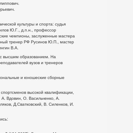
илиппович.
Юрьевич.
ческой культуры и спорта: судья
лов Ю.Г., д.п.н., профессор
ские чемпионы, заслуженные мастера
женный тренер РФ Русинов Ю.П., мастер
ингин В.А.
 с высшим образованием. На
еподавателей вузов и тренеров
циональные и юношеские сборные
0 спортсменов высокой квалификации,
А. Вдовин, О. Васильченко, А.
ляков, Д.Сватковский, В. Силенков, И.
ись: