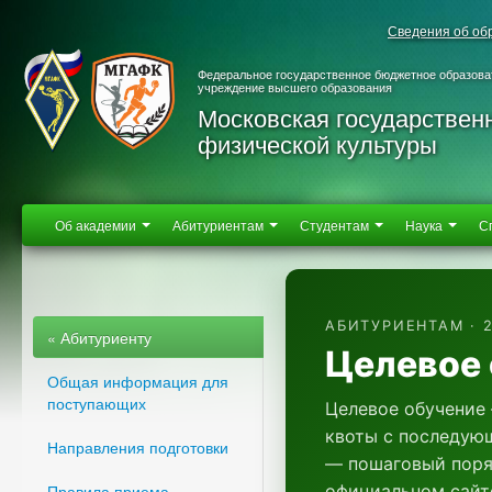
Сведения об об
Федеральное государственное бюджетное образова
учреждение высшего образования
Московская государствен
физической культуры
Об академии
Абитуриентам
Студентам
Наука
С
АБИТУРИЕНТАМ · 
« Абитуриенту
Целевое 
Общая информация для
поступающих
Целевое обучение 
квоты с последую
Направления подготовки
— пошаговый поря
официальном сайт
Правила приема