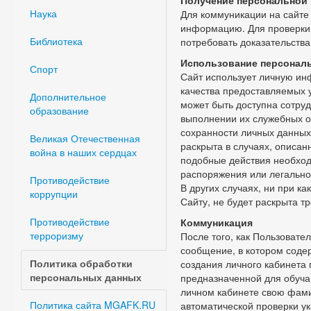
Получение персональной
Наука
Для коммуникации на сайте
информацию. Для проверки 
Библиотека
потребовать доказательств
Использование персонал
Спорт
Сайт использует личную ин
качества предоставляемых 
Дополнительное
может быть доступна сотру
образование
выполнении их служебных о
сохранности личных данны
Великая Отечественная
раскрыта в случаях, описан
война в наших сердцах
подобные действия необхо
распоряжения или легально
Противодействие
В других случаях, ни при к
коррупции
Сайту, не будет раскрыта т
Противодействие
Коммуникация
терроризму
После того, как Пользовате
сообщение, в котором соде
Политика обработки
создания личного кабинета 
персональных данных
предназначенной для обуча
личном кабинете свою фами
Политика сайта MGAFK.RU
автоматической проверки ук