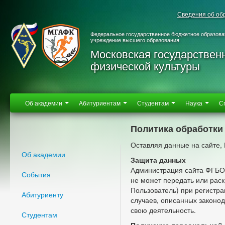
Сведения об об
Федеральное государственное бюджетное образова
учреждение высшего образования
Московская государствен
физической культуры
Об академии
Абитуриентам
Студентам
Наука
С
Политика обработки
Оставляя данные на сайте,
Об академии
Защита данных
Администрация сайта ФГБО
События
не может передать или рас
Пользователь) при регистра
Абитуриенту
случаев, описанных законод
свою деятельность.
Студентам