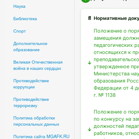
Наука
Нормативные док
Библиотека
Положение о пор
Спорт
замещения должн
Дополнительное
педагогических р
образование
относящихся к пр
преподавательско
Великая Отечественная
утвержденное пр
война в наших сердцах
Министерства нау
Противодействие
образования Рос
коррупции
Федерации от 4 д
г. № 1138
Противодействие
терроризму
Положение о поря
Политика обработки
по конкурсу на з
персональных данных
должностей педа
работников, отно
Политика сайта MGAFK.RU