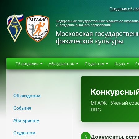
Сведения об об
Федеральное государственное бюджетное образова
учреждение высшего образования
Московская государствен
физической культуры
Об академии
Абитуриентам
Студентам
Наука
С
Конкурсный
Об академии
МГАФК · Учёный сов
События
ППС
Абитуриенту
Студентам
Документы, регл
§