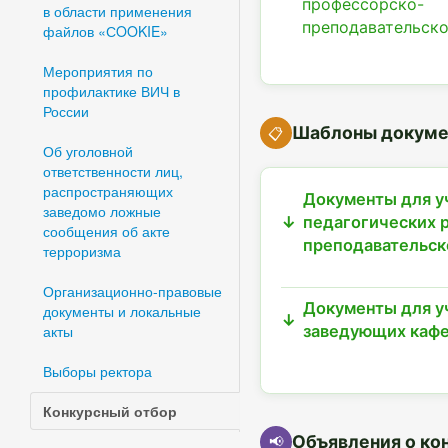
профессорско-
в области применения
преподавательско
файлов «СOOKIE»
Мероприятия по
профилактике ВИЧ в
России
Шаблоны докуме
📋
Об уголовной
ответственности лиц,
распространяющих
Документы для у
заведомо ложные
педагогических 
сообщения об акте
преподавательск
терроризма
Организационно-правовые
Документы для у
документы и локальные
акты
заведующих кафе
Выборы ректора
Конкурсный отбор
Объявления о ко
📢