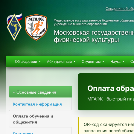
Сведения об об
Федеральное государственное бюджетное образова
учреждение высшего образования
Московская государствен
физической культуры
Об академии
Абитуриентам
Студентам
Наука
С
Оплата обра
« Основные сведения
МГАФК · быстрый пл
Контактная информация
Оплата обучения и
общежития
QR-код сканируется не
заполнения полей обяз
Реквизиты