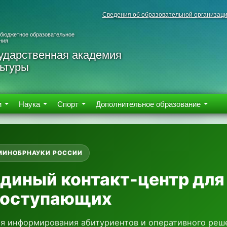
Сведения об образовательной организац
 бюджетное образовательное
ния
ударственная академия
ьтуры
м
Наука
Спорт
Дополнительное образование
МИНОБРНАУКИ РОССИИ
диный контакт-центр для
поступающих
я информирования абитуриентов и оперативного реш