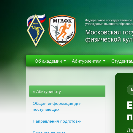
Федеральное государственное
учреждение высшего образова
Московская гос
физической кул
Об академии
Абитуриентам
Студента
« Абитуриенту
Е
Общая информация для
поступающих
Направления подготовки
Дл
Правила приема