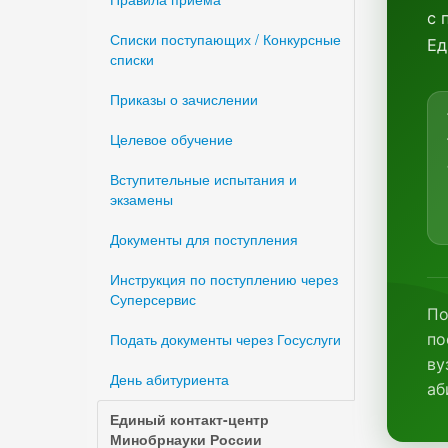
с 
Списки поступающих / Конкурсные
Ед
списки
Приказы о зачислении
Целевое обучение
Вступительные испытания и
экзамены
Документы для поступления
Инструкция по поступлению через
Суперсервис
По
Подать документы через Госуслуги
по
ву
День абитуриента
аб
Единый контакт-центр
Минобрнауки России