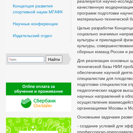
реализуется научно-исслед
Концепция развития
качественную модернизаци
спортивной науки МГАФК
программ подготовки научн
материально-технической б
Научные конференции
Целью разработки Концепци
социально значимых направ
Издательский отдел
культуры и прикладной физи
культуры, совершенствован
сборных команд России и р
Для реализации основных ц
технической базы НИИ проб
обеспечение научной деяте
специалистам для плодотво
подготовки специалистов от
педагогических кадров выс
научных направлений в об
осуществление взаимодейст
организациями Москвы и Мо
Основными задачами развит
- создание условий для эфф
профессорско-преподавател