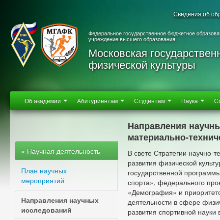
Сведения об об
Федеральное государственное бюджетное образова
учреждение высшего образования
Московская государствен
физической культуры
Об академии
Абитуриентам
Студентам
Наука
С
Направления научны
материально-технич
« Научная деятельность
В свете Стратегии научно-т
развития физической культу
План научных
государственной программы
мероприятий
спорта», федерального про
«Демография» и приоритето
Направления научных
деятельности в сфере физи
исследований
развития спортивной науки 