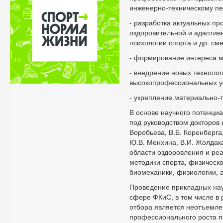
инженерно-техническому п
- разработка актуальных пр
оздоровительной и адаптив
психологии спорта и др. см
- формирование интереса м
- внедрение новых технолог
высокопрофессиональных ус
- укрепление материально-
В основе научного потенци
под руководством докторов 
Воробьева, В.Б. Коренберга
Ю.В. Менхина, В.И. Жолдака
области оздоровления и ре
методики спорта, физическо
биомеханики, физиологии, а
Проведение прикладных нау
сфере ФКиС, в том числе в 
отбора является неотъемле
профессионального роста п