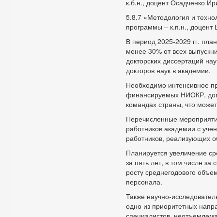
к.б.н., доцент Осадченко И
5.8.7 «Методология и техн
программы – к.п.н., доцент
В период 2025-2029 гг. пл
менее 30% от всех выпускни
докторских диссертаций нау
докторов наук в академии.
Необходимо интенсивное п
финансируемых НИОКР, дого
командах страны, что може
Перечисленные мероприятия
работников академии с уче
работников, реализующих о
Планируется увеличение с
за пять лет, в том числе за
росту среднегодового объе
персонала.
Также научно-исследовател
одно из приоритетных напр
специалистов, неотъемлема