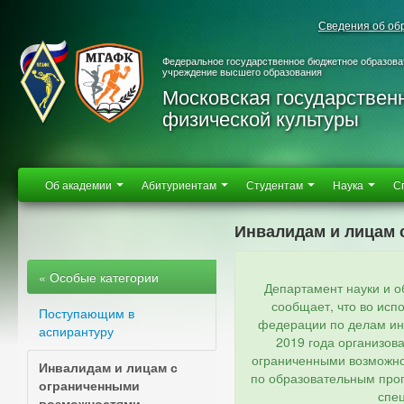
Сведения об об
Федеральное государственное бюджетное образова
учреждение высшего образования
Московская государствен
физической культуры
Об академии
Абитуриентам
Студентам
Наука
С
Инвалидам и лицам 
« Особые категории
Департамент науки и 
сообщает, что во ис
Поступающим в
федерации по делам инв
аспирантуру
2019 года организов
ограниченными возможно
Инвалидам и лицам с
по образовательным про
ограниченными
спе
возможностями