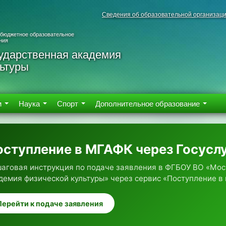
Сведения об образовательной организац
 бюджетное образовательное
ния
ударственная академия
ьтуры
м
Наука
Спорт
Дополнительное образование
оступление в МГАФК через Госусл
аговая инструкция по подаче заявления в ФГБОУ ВО «Мос
демия физической культуры» через сервис «Поступление в 
Перейти к подаче заявления