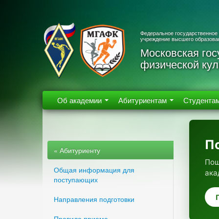
Федеральное государственное
учреждение высшего образова
Московская гос
физической кул
Об академии
Абитуриентам
Студента
П
« Абитуриенту
Пош
Общая информация для
ака
поступающих
Направления подготовки
Правила приема