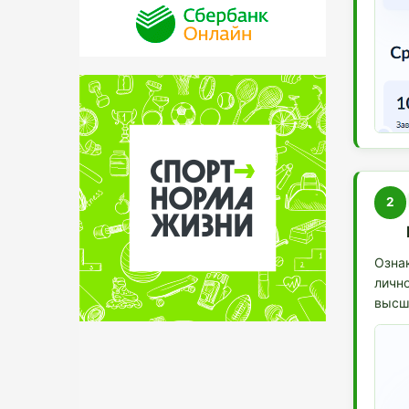
2
Ознак
личн
высш