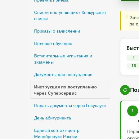
Списки поступающих / Конкурсные
списки
Зая
за 
Приказы о зачислении
Целевое обучение
Быст
Вступительные испытания и
1
экзамены
15
Документы для поступления
Инструкция по поступлению
По
📋
через Суперсервис
Подать документы через Госуслуги
1
День абитуриента
Единый контакт-центр
Пере
Минобрнауки России
отоб