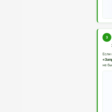
3
Если 
«Зап
не б