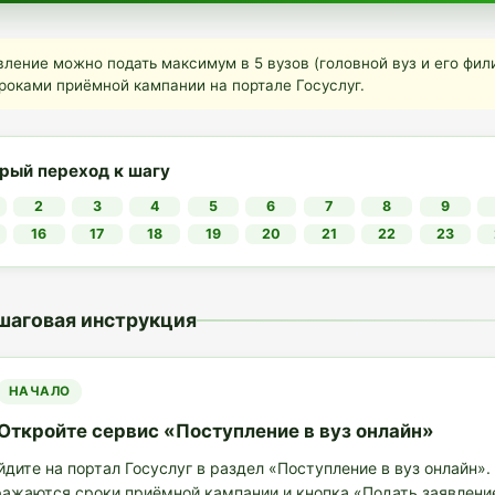
вление можно подать максимум в 5 вузов (головной вуз и его фил
сроками приёмной кампании на портале Госуслуг.
рый переход к шагу
2
3
4
5
6
7
8
9
16
17
18
19
20
21
22
23
шаговая инструкция
НАЧАЛО
Откройте сервис «Поступление в вуз онлайн»
йдите на портал
Госуслуг
в раздел «Поступление в вуз онлайн».
ражаются сроки приёмной кампании и кнопка «Подать заявлени