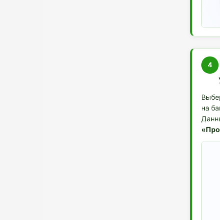
4
Выбер
на б
Данн
«Про