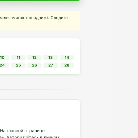
иалы считаются одним). Следите
10
11
12
13
14
24
25
26
27
28
 На главной странице
е». Авторизуйтесь в личном