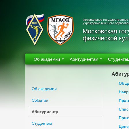
Федеральное государственное
учреждение высшего образова
Московская гос
физической кул
Об академии
Абитуриентам
Студента
Абиту
Обща
Об академии
Напр
События
Прав
Спис
Абитуриенту
Прик
Студентам
Целе