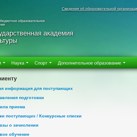
Сведения об образовательной организац
 бюджетное образовательное
ния
ударственная академия
ьтуры
м
Наука
Спорт
Дополнительное образование
риенту
я информация для поступающих
авления подготовки
ила приема
ки поступающих / Конкурсные списки
азы о зачислении
вое обучение