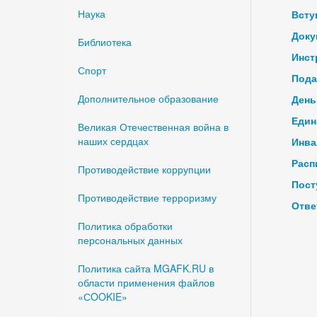
Наука
Всту
Доку
Библиотека
Инст
Спорт
Пода
Дополнительное образование
День
Един
Великая Отечественная война в
наших сердцах
Инва
Расп
Противодействие коррупции
Пост
Противодействие терроризму
Отве
Политика обработки
персональных данных
Политика сайта MGAFK.RU в
области применения файлов
«СOOKIE»