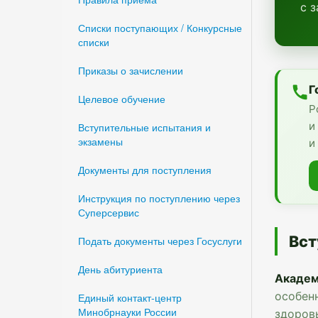
с 
Списки поступающих / Конкурсные
списки
Приказы о зачислении
Г
Целевое обучение
Р
и
Вступительные испытания и
экзамены
и
Документы для поступления
Инструкция по поступлению через
Суперсервис
Вст
Подать документы через Госуслуги
День абитуриента
Академ
особен
Единый контакт-центр
Минобрнауки России
здоров