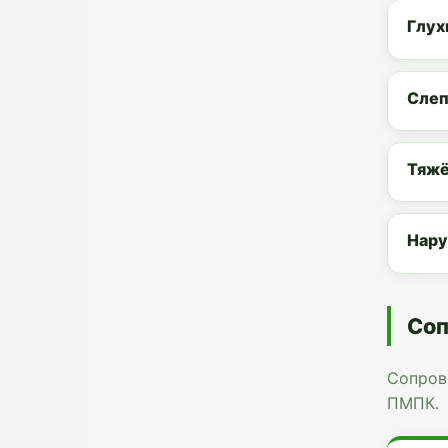
Глух
Слеп
Тяжё
Нару
Соп
Сопров
ПМПК.