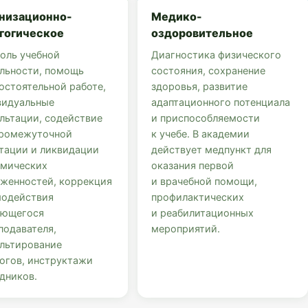
низационно-
Медико-
гогическое
оздоровительное
оль учебной
Диагностика физического
льности, помощь
состояния, сохранение
остоятельной работе,
здоровья, развитие
видуальные
адаптационного потенциала
льтации, содействие
и приспособляемости
промежуточной
к учебе. В академии
тации и ликвидации
действует медпункт для
емических
оказания первой
женностей, коррекция
и врачебной помощи,
модействия
профилактических
ающегося
и реабилитационных
подавателя,
мероприятий.
льтирование
огов, инструктажи
дников.