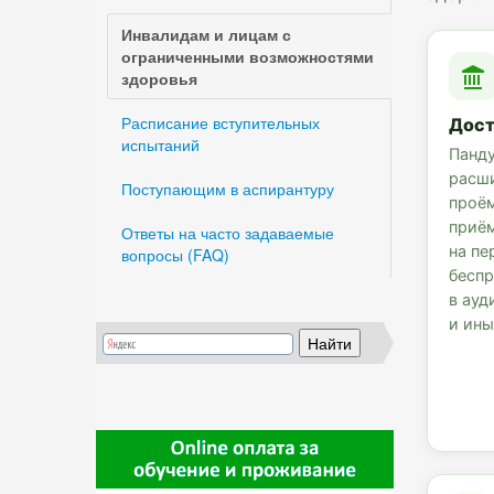
Инвалидам и лицам с
ограниченными возможностями
здоровья
Расписание вступительных
Дост
испытаний
Панду
расш
Поступающим в аспирантуру
проём
приё
Ответы на часто задаваемые
на пе
вопросы (FAQ)
беспр
в ауд
и ины