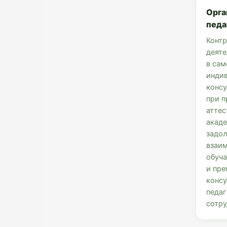
Орга
педа
Контр
деяте
в сам
инди
консу
при 
аттес
акад
задол
взаи
обуч
и пре
консу
педаг
сотру