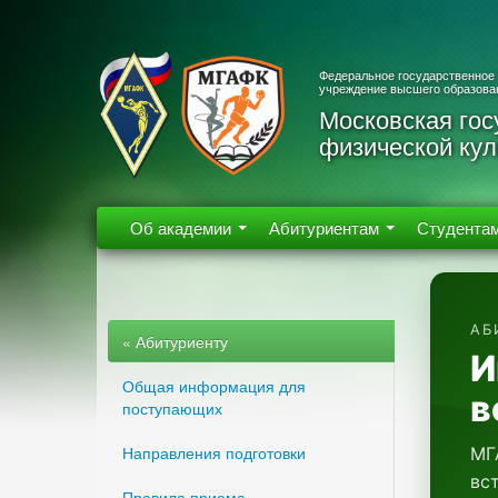
Федеральное государственное
учреждение высшего образова
Московская гос
физической кул
Об академии
Абитуриентам
Студента
АБ
« Абитуриенту
И
Общая информация для
в
поступающих
Направления подготовки
МГ
вс
Правила приема