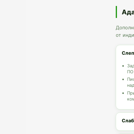
Ада
Дополн
от инд
Сле
За
ПО
Пи
на
Пр
ко
Сла