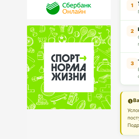
1
2
3
В
Усло
пост
Подр