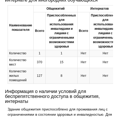
интернате для иногородних обучающихся
Общежитий
Интернатов
Приспособленных
Приспособленн
для
для
использования
использовани
Наименование
инвалидами и
инвалидами и
показателя
Всего
Всего
лицами с
лицами с
ограниченными
ограниченным
возможностями
возможностям
здоровья
здоровья
Количество
1
1
Нет
Нет
Количество
370
15
Нет
Нет
мест
Количество
жилых
127
8
Нет
Нет
помещений
Информация о наличии условий для
беспрепятственного доступа в общежития,
интернаты
Здание общежития приспособлено для проживания лиц с
ограничениями в состоянии здоровья и инвалидностью. Для