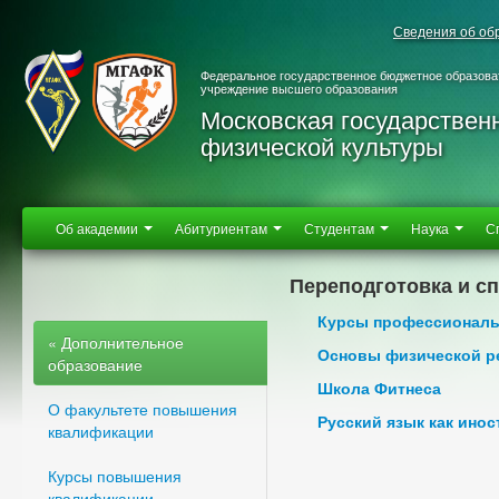
Сведения об об
Федеральное государственное бюджетное образова
учреждение высшего образования
Московская государствен
физической культуры
Об академии
Абитуриентам
Студентам
Наука
С
Переподготовка и с
Курсы профессиональ
« Дополнительное
Основы физической р
образование
Школа Фитнеса
О факультете повышения
Русский язык как ино
квалификации
Курсы повышения
квалификации