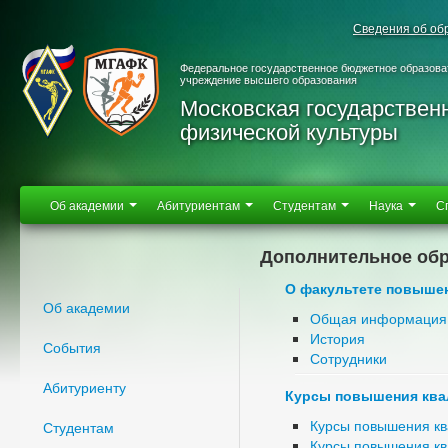
Сведения об об
Федеральное государственное бюджетное образова
учреждение высшего образования
Московская государствен
физической культуры
Об академии
Абитуриентам
Студентам
Наука
С
Дополнительное об
О факультете повыше
Об академии
Общая информация
История
События
Сотрудники
Абитуриенту
Курсы повышения кв
Курсы повышения к
Студентам
Курсы повышения кв