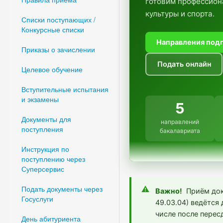
готовим профессион
культуры и спорта.
Списки поступающих /
Конкурсные списки
Направления под
Приказы о зачислении
Подать онлайн
Целевое обучение
Вступительные испытания
и экзамены
5
Документы для
направлений
поступления
бакалавриата
Инструкция по
поступлению через
Суперсервис
Подать документы через
Важно!
Приём доку
Госуслуги
49.03.04) ведётся
числе после перес
День абитуриента