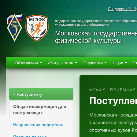
Сведения об об
Федеральное государственное бюджетное образова
учреждение высшего образования
Московская государствен
физической культуры
Об академии
Абитуриентам
Студентам
Наука
С
МГАФК · ПРИЁМНАЯ
« Абитуриенту
Поступле
Общая информация для
поступающих
Московская государ
физической культур
Направления подготовки
спортивных вузов Ро
Правила приема