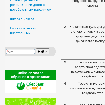
виду спорта, группе 
реабилитации детей с
спорта
церебральным параличом
Школа Фитнеса
2
Физическая культура 
Русский язык как
с отклонениями в сос
иностранный
здоровья (адаптив
физическая культу
3
Теория и методи
спортивной подгот
высококвалифициров
гандболистов
4
Теория и методи
спортивной подготовк
гандболистов
5
Теория и методи