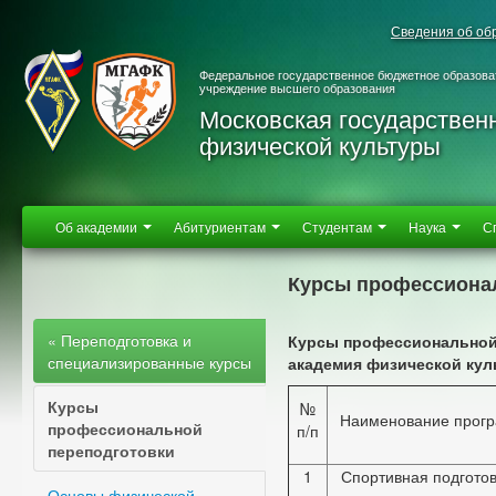
Сведения об об
Федеральное государственное бюджетное образова
учреждение высшего образования
Московская государствен
физической культуры
Об академии
Абитуриентам
Студентам
Наука
С
Курсы профессиона
« Переподготовка и
Курсы профессиональной
специализированные курсы
академия физической куль
Курсы
№
Наименование прог
профессиональной
п/п
переподготовки
1
Спортивная подготов
Основы физической