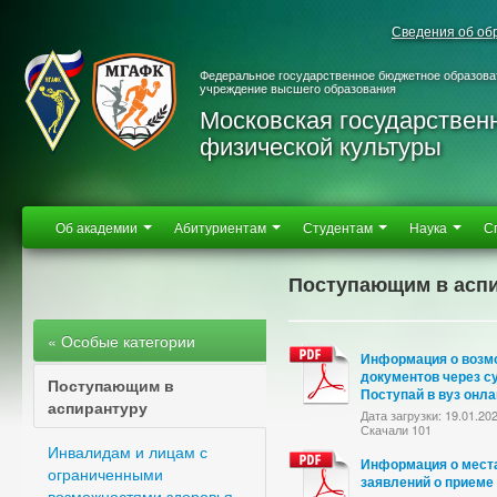
Сведения об об
Федеральное государственное бюджетное образова
учреждение высшего образования
Московская государствен
физической культуры
Об академии
Абитуриентам
Студентам
Наука
С
Поступающим в аспи
« Особые категории
Информация о возм
документов через с
Поступающим в
Поступай в вуз онл
аспирантуру
Дата загрузки: 19.01.20
Скачали 101
Инвалидам и лицам с
Информация о мест
ограниченными
заявлений о приеме
возможностями здоровья