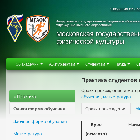
Сведения об об
Федеральное государственное бюджетное образова
учреждение высшего образования
Московская государствен
физической культуры
Об академии
Абитуриентам
Студентам
Наука
С
Практика студентов
Сроки прохождения и матер
« Практика
обучения
,
магистратура
Очная форма обучения
Сроки прохождения
М
Заочная форма обучения
Курс
Наим
Магистратура
(семестр)