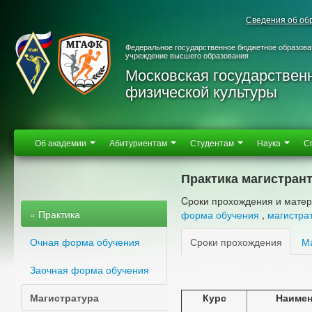
Сведения об об
Федеральное государственное бюджетное образова
учреждение высшего образования
Московская государствен
физической культуры
Об академии
Абитуриентам
Студентам
Наука
С
Практика магистран
Cроки прохождения и матер
« Практика
форма обучения
,
магистра
Очная форма обучения
Сроки прохождения
М
Заочная форма обучения
Магистратура
Курс
Наимен