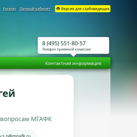
Foreign
Личный кабинет
Версия для слабовидящих
8 (495) 551-80-57
Телефон приёмной комиссии
Контактная информация
гей
 вопросам МГАФК
ev.s.o@mgafk.ru