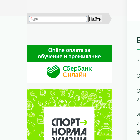
Р
О
О
2
И
и
ф