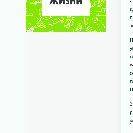
д
а
п
э
П
у
г
к
с
г
П
З
р
у