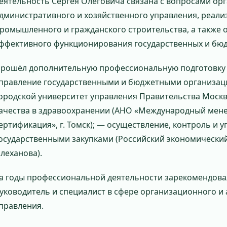
еятельность Сергея Олеговича связана с вопросами ор
дминистративного и хозяйственного управления, реали
ромышленного и гражданского строительства, а также
ффективного функционирования государственных и бю
рошёл дополнительную профессиональную подготовку 
правление государственными и бюджетными организац
ородской университет управления Правительства Моск
ачества в здравоохранении (АНО «Международный мене
ертификация», г. Томск); — осуществление, контроль и 
осударственными закупками (Российский экономический 
леханова).
а годы профессиональной деятельности зарекомендова
уководитель и специалист в сфере организационного и
правления.