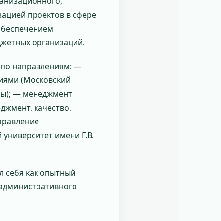
ганизационного,
зацией проектов в сфере
 обеспечением
джетных организаций.
по направлениям: —
иями (Московский
вы); — менеджмент
джмент, качество,
управление
университет имени Г.В.
л себя как опытный
 административного