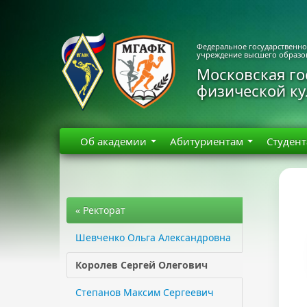
Федеральное государственн
учреждение высшего образо
Московская го
физической к
Об академии
Абитуриентам
Студен
« Ректорат
Шевченко Ольга Александровна
Королев Сергей Олегович
Степанов Максим Сергеевич