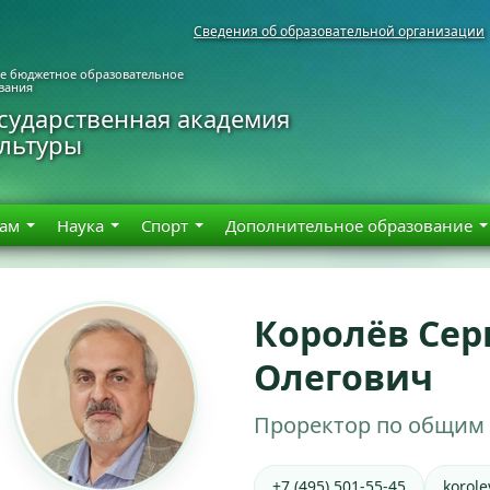
Сведения об образовательной организации
ое бюджетное образовательное
вания
сударственная академия
ультуры
там
Наука
Спорт
Дополнительное образование
Королёв Сер
Олегович
Проректор по общим
+7 (495) 501-55-45
korol