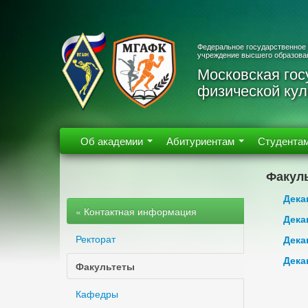
Федеральное государственное
учреждение высшего образова
Московская гос
физической кул
Об академии
Абитуриентам
Студента
Факул
Дека
« Контактная информация
Дека
Ректорат
Дека
Дека
Факультеты
Кафедры