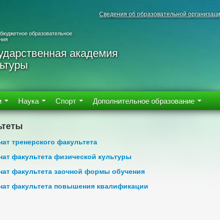
Сведения об образовательной организац
 бюджетное образовательное
ния
ударственная академия
ьтуры
м
Наука
Спорт
Дополнительное образование
ьтеты
нат тренерского факультета
нат факультета физической культуры
нат факультета заочной формы обучения
нат факультета повышения квалификации