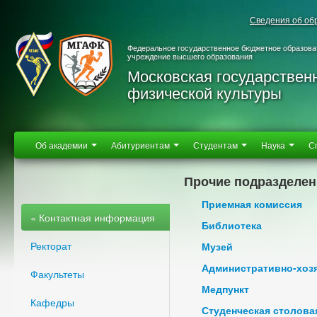
Сведения об об
Федеральное государственное бюджетное образова
учреждение высшего образования
Московская государствен
физической культуры
Об академии
Абитуриентам
Студентам
Наука
С
Прочие подразделе
Приемная комиссия
« Контактная информация
Библиотека
Ректорат
Музей
Административно-хоз
Факультеты
Медпункт
Кафедры
Студенческая столова