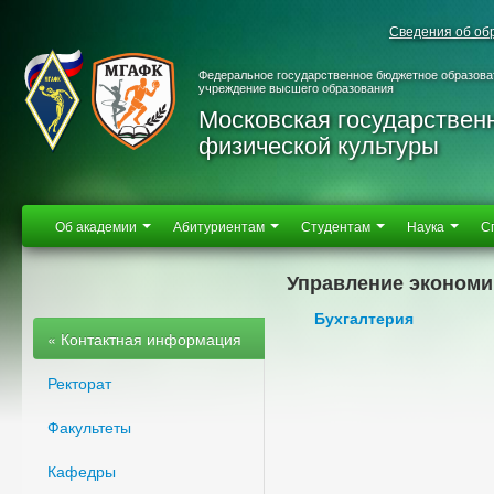
Сведения об об
Федеральное государственное бюджетное образова
учреждение высшего образования
Московская государствен
физической культуры
Об академии
Абитуриентам
Студентам
Наука
С
Управление экономи
Бухгалтерия
« Контактная информация
Ректорат
Факультеты
Кафедры