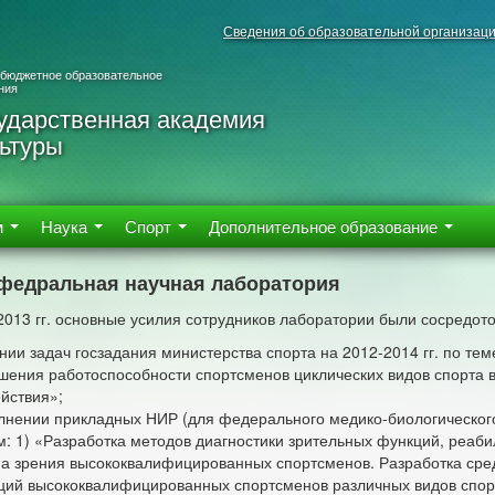
Сведения об образовательной организац
 бюджетное образовательное
ния
ударственная академия
ьтуры
м
Наука
Спорт
Дополнительное образование
федральная научная лаборатория
2013 гг. основные усилия сотрудников лаборатории были сосредот
ии задач госзадания министерства спорта на 2012-2014 гг. по те
шения работоспособности спортсменов циклических видов спорта
йствия»;
лнении прикладных НИР (для федерального медико-биологическог
м: 1) «Разработка методов диагностики зрительных функций, реаб
на зрения высококвалифицированных спортсменов. Разработка сред
ций высококвалифицированных спортсменов различных видов спорт