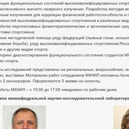
екции функциональных состояний высококвалифицированных спорт
оинтенсивного магнито-лазерного излучения. Разработка методик в
рным излучением для коррекции физической работоспособности 
ожностей высококвалифицированных спортсменов в различных вида
аботке перспективных физиотерапевтических и эргономических сре
товки спортсмена;
ание методической помощи ряду федераций (лыжные гонки, конькоб
тивная борьба), ряду высококвалифицированных спортсменов Росси
е и другим видам спорта;
торинг диагностирования функционального состояния студентов 
ми спорта.
ты исследований представлены на региональных, всероссийских,
ах, выставках Материалы работ сотрудников МКНИЛ изложены боле
ю 2 монографии. Оформляются 3 заявки на патенты.
боты МКНИЛ – с 10:00 до 17:00 ежедневно по рабочим дням.
ики межкафедральной научно-исследовательской лаборатор