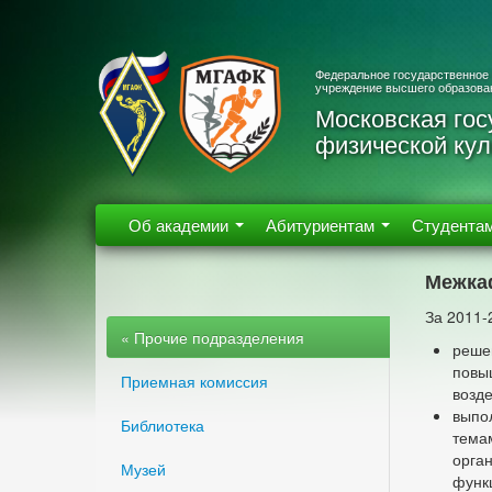
Федеральное государственное
учреждение высшего образова
Московская гос
физической кул
Об академии
Абитуриентам
Студента
Межка
За 2011-
« Прочие подразделения
решен
повы
Приемная комиссия
возде
выпо
Библиотека
тема
орга
Музей
функ