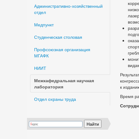
корр
Административно-хозяйственный
низк
отдел
лазе
возм
Медпункт
разр
подго
Студенческая столовая
оказ
спор
Профсоюзная организация
гребл
МГАФК
мони
вида
НИИТ
Результа
Межкафедральная научная
конгресс
лаборатория
к издани
Время ра
Отдел охраны труда
Сотрудн