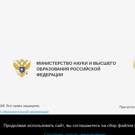
МИНИСТЕРСТВО НАУКИ И ВЫСШЕГО
ОБРАЗОВАНИЯ РОССИЙСКОЙ
ФЕДЕРАЦИИ
026. Все права защищены
При испол
б образовательной организации
бработки персональных данных
ковская обл., Люберецкий р-н, пос. Малаховка, ул. Шоссейная, д.33
Продолжая использовать сайт, вы соглашаетесь на сбор файлов 
7 (495) 501-55-45 Email:
info@mgafk.ru
Согласен, скрыть уведомление