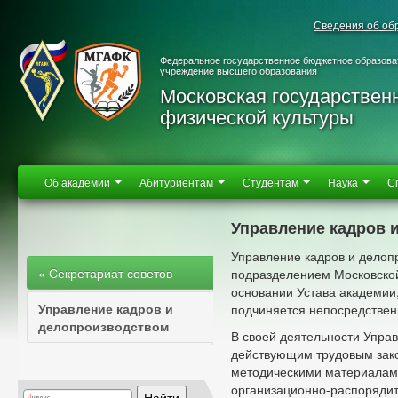
Сведения об об
Федеральное государственное бюджетное образова
учреждение высшего образования
Московская государствен
физической культуры
Об академии
Абитуриентам
Студентам
Наука
С
Управление кадров 
Управление кадров и делоп
« Секретариат советов
подразделением Московской
основании Устава академии
Управление кадров и
подчиняется непосредствен
делопроизводством
В своей деятельности Управ
действующим трудовым зак
методическими материалами
организационно-распоряди