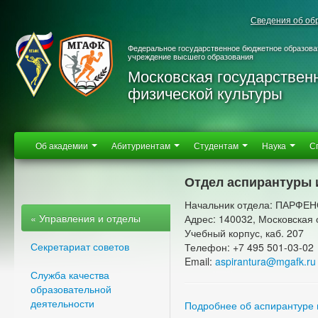
Сведения об об
Федеральное государственное бюджетное образова
учреждение высшего образования
Московская государствен
физической культуры
Об академии
Абитуриентам
Студентам
Наука
С
Отдел аспирантуры 
Начальник отдела: ПАРФЕ
« Управления и отделы
Адрес: 140032, Московская о
Учебный корпус, каб. 207
Секретариат советов
Телефон: +7 495 501-03-02
Email:
aspirantura@mgafk.ru
Служба качества
образовательной
деятельности
Подробнее об аспирантуре и