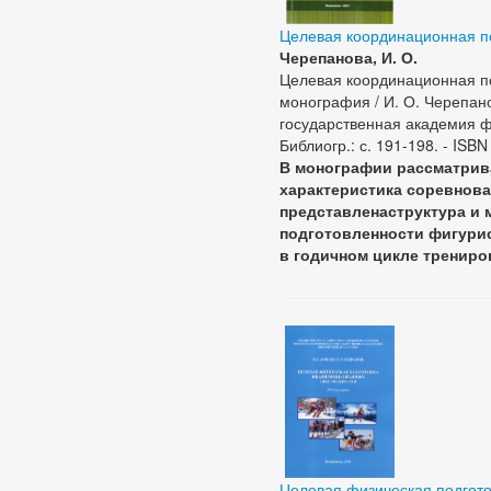
Целевая координационная по
Черепанова, И. О.
Целевая координационная по
монография / И. О. Черепанов
государственная академия физ
Библиогр.: с. 191-198. - ISB
В монографии рассматрива
характеристика соревнова
представленаструктура и
подготовленности фигурис
в годичном цикле трениро
Целевая физическая подгот