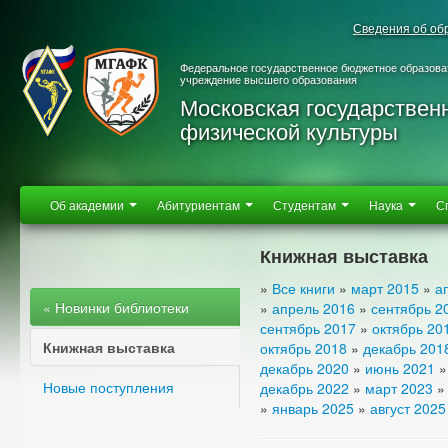
Сведения об об
Федеральное государственное бюджетное образова
учреждение высшего образования
Московская государствен
физической культуры
Об академии
Абитуриентам
Студентам
Наука
С
Книжная выставка
»
Все книги
»
март 2015
»
а
« Новинки библиотеки
»
апрель 2016
»
сентябрь 2
сентябрь 2017
»
октябрь 20
Книжная выставка
октябрь 2018
»
декабрь 201
декабрь 2020
»
июнь 2021
Новые поступления
декабрь 2022
»
март 2023
»
январь 2025
»
август 2025