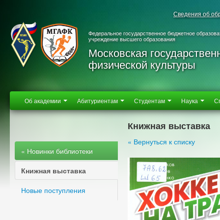
Сведения об об
Федеральное государственное бюджетное образова
учреждение высшего образования
Московская государствен
физической культуры
Об академии
Абитуриентам
Студентам
Наука
С
Книжная выставка
« Вернуться к списку
« Новинки библиотеки
Книжная выставка
Новые поступления