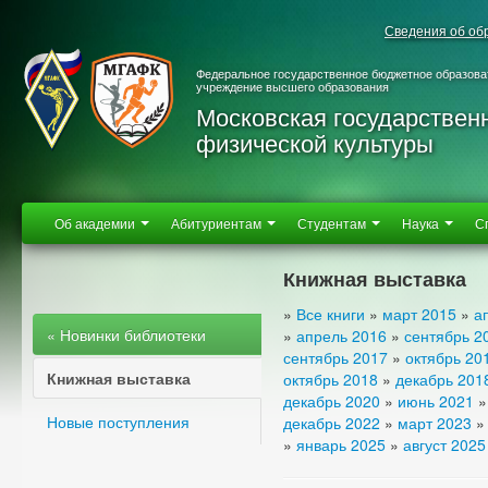
Сведения об об
Федеральное государственное бюджетное образова
учреждение высшего образования
Московская государствен
физической культуры
Об академии
Абитуриентам
Студентам
Наука
С
Книжная выставка
»
Все книги
»
март 2015
»
а
« Новинки библиотеки
»
апрель 2016
»
сентябрь 2
сентябрь 2017
»
октябрь 20
Книжная выставка
октябрь 2018
»
декабрь 201
декабрь 2020
»
июнь 2021
Новые поступления
декабрь 2022
»
март 2023
»
январь 2025
»
август 2025