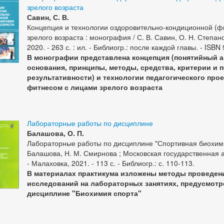
зрелого возраста
Савин, С. В.
Концепция и технологии оздоровительно-кондиционной (фи
зрелого возраста : монография / С. В. Савин, О. Н. Степано
2020. - 263 с. : ил. - Библиогр.: после каждой главы. - ISB
В монографии представлена концепция (понятийный а
основания, принципы, методы, средства, критерии и 
результативности) и технологии педагогического про
фитнесом с лицами зрелого возраста
Лабораторные работы по дисциплине
Балашова, О. П.
Лабораторные работы по дисциплине "Спортивная биохимия
Балашова, Н. М. Смирнова ; Московская государственная 
- Малаховка, 2021. - 113 с. - Библиогр.: с. 110-113.
В материалах практикума изложены методы проведен
исследований на лабораторных занятиях, предусмот
дисциплине "Биохимия спорта"