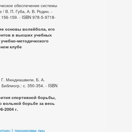
ическое обеспечение системы
 В. П. Губа, А. В. Родин. -
с. 156-159. - ISBN 978-5-9718-
ие основы волейбола, его
дентов в высших учебных
 учебно-методического
вном клубе
 Г. Миндиашвили, Б. А.
- Библиогр.: с. 350-354. - ISBN
вития спортивной борьбы,
о вольной борьбе за весь
-2004 г.
тнес-) тренировки лиц