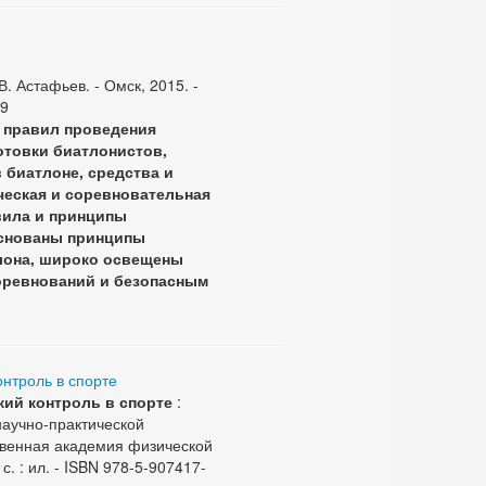
В. Астафьев. - Омск, 2015. -
-9
 правил проведения
отовки биатлонистов,
 биатлоне, средства и
ческая и соревновательная
вила и принципы
основаны принципы
тлона, широко освещены
оревнований и безопасным
нтроль в спорте
ий контроль в спорте
:
аучно-практической
ственная академия физической
 с. : ил. - ISBN 978-5-907417-