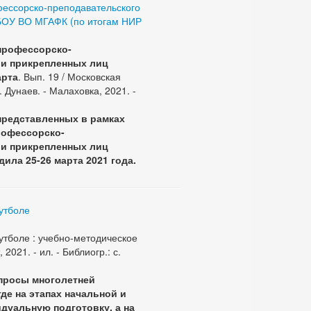
ессорско-преподавательского
ГБОУ ВО МГАФК (по итогам НИР
профессорско-
 и прикрепленных лиц
арта
. Вып. 19 / Московская
 Дунаев. - Малаховка, 2021. -
представленных в рамках
рофессорско-
 и прикрепленных лиц
ила 25-26 марта 2021 года.
утболе
утболе : учебно-методическое
2021. - ил. - Библиогр.: с.
просы многолетней
де на этапах начальной и
дуальную подготовку, а на