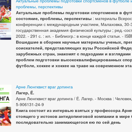
Актуальные проблемы подготовки спортсменов в футболе и
проблемы, перспективы
Актуальные проблемы подготовки спортсменов в футб
состояние, проблемы, перспективы
: материалы Всерос
конференции с международным участием, Малаховка, 30-31
государственная академия физической культуры ; ред.-сост
2022. - 291 с. : ил. - Библиогр.: в конце каждой статьи. - I
Вошедшие в сборник научные материалы ученых, преп
соискателей, представляющих вузы Российской Феде
зарубежных стран, знакомят с подходами и взглядам
проблем подготовки высококвалифицированных спор
футболе, хоккее и хоккее на траве на современном эта
Арне Люнгквист враг допинга
Лагер, Ё.
Арне Люнгквист враг допинга / Ё. Лагер. - Москва : Человек, 
5-906131-24-9
Книга состоит из интервью взятых у профессора Арне
стоящего у истоков антидопинговой компании в мире
последовательно занимающегося ею по сей день