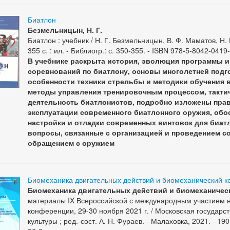
Биатлон
Безмельницын, Н. Г.
Биатлон : учебник / Н. Г. Безмельницын, В. Ф. Маматов, Н. 
355 с. : ил. - Библиогр.: с. 350-355. - ISBN 978-5-8042-0419
В учебнике раскрыта история, эволюция программы и
соревнований по биатлону, основы многолетней подг
особенности техники стрельбы и методики обучения в
методы управления тренировочным процессом, такти
деятельность биатлонистов, подробно изложены пра
эксплуатации современного биатлонного оружия, об
настройки и отладки современных винтовок для биа
вопросы, связанные с организацией и проведением с
обращением с оружием
Биомеханика двигательных действий и биомеханический ко
Биомеханика двигательных действий и биомеханическ
материалы IX Всероссийской с международным участием н
конференции, 29-30 ноября 2021 г. / Московская государ
культуры ; ред.-сост. А. Н. Фураев. - Малаховка, 2021. - 190