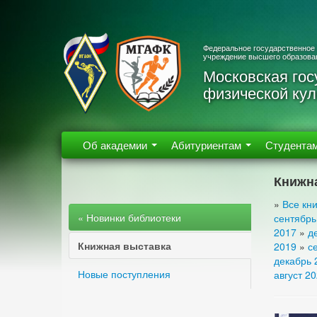
Федеральное государственное
учреждение высшего образова
Московская гос
физической кул
Об академии
Абитуриентам
Студента
Книжн
»
Все кни
« Новинки библиотеки
сентябрь
2017
»
д
Книжная выставка
2019
»
с
декабрь 
Новые поступления
август 2