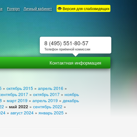
ии
Foreign
Личный кабинет
Версия для слабовидящих
8 (495) 551-80-57
Телефон приёмной комиссии
Контактная информация
5
»
октябрь 2015
»
апрель 2016
»
сентябрь 2017
»
октябрь 2017
»
ноябрь
8
»
март 2019
»
апрель 2019
»
декабрь
22
»
май 2022
»
сентябрь 2022
»
024
»
август 2024
»
январь 2025
»