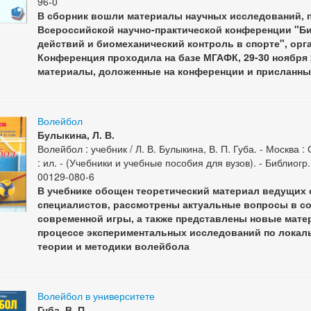
96-0
В сборник вошли материалы научных исследований, п
Всероссийской научно-практической конференции "Б
действий и биомеханический контроль в спорте", орг
Конференция проходила на базе МГАФК, 29-30 ноября 
материалы, доложенные на конференции и присланные
Волейбол
Булыкина, Л. В.
Волейбол : учебник / Л. В. Булыкина, В. П. Губа. - Москва : 
: ил. - (Учебники и учебные пособия для вузов). - Библиогр.:
00129-080-6
В учебнике обощен теоретический материал ведущих
специалистов, рассмотрены актуальные вопросы в с
современной игры, а также представлены новые мате
процессе экспериментальных исследований по локал
теории и методики волейбола
Волейбол в университете
Губа, В. П.