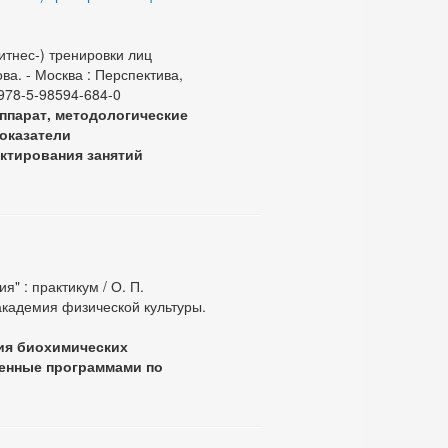
тнес-) тренировки лиц
ва. - Москва : Перспектива,
N 978-5-98594-684-0
ппарат, методологические
показатели
ектирования занятий
" : практикум / О. П.
академия физической культуры.
ия биохимических
ренные программами по