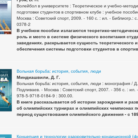
Волейбол в университете : Теоретическое и учебно-метод
подготовки студентов в спортивном клубе : учебное пособие /
Москва : Советский спорт, 2009. - 160 с. : ил. - Библиогр.: 
0378-2
В учебном пособии излагаются теоретико-методическ
роль и место в системе физического воспитания сту
заведениях. раскрывается сущность теоретического и
обеспечения системы подготовки студентов в спорти
Вольная борьба: история, события, люди
Миндиашвили, Д. Г.
Вольная борьба: история, события, люди : монография / Д.
Подливаев. - Москва : Советский спорт, 2007. - 356 с. : ил. 
978-5-9718-0184-9 : 300.00.
В книге рассказывается об истории зарождения и раз
об олимпийских турнирах и олимпийских чемпионах п
период существования олимпийского движения - с 1896
Концепция и технологии оздоровительно-кондиционной (фи