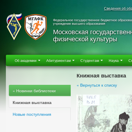
Сведения об об
Федеральное государственное бюджетное образова
учреждение высшего образования
Московская государствен
физической культуры
Об академии
Абитуриентам
Студентам
Наука
С
Книжная выставка
« Вернуться к списку
« Новинки библиотеки
Книжная выставка
Новые поступления