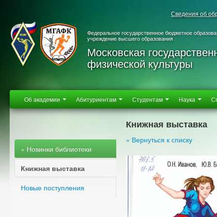
Сведения об об
Федеральное государственное бюджетное образова
учреждение высшего образования
Московская государствен
физической культуры
Об академии
Абитуриентам
Студентам
Наука
С
Книжная выставка
« Вернуться к списку
« Новинки библиотеки
Книжная выставка
Новые поступления