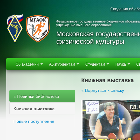
Сведения об об
Федеральное государственное бюджетное образова
учреждение высшего образования
Московская государствен
физической культуры
Об академии
Абитуриентам
Студентам
Наука
С
Книжная выставка
« Вернуться к списку
« Новинки библиотеки
Книжная выставка
Новые поступления