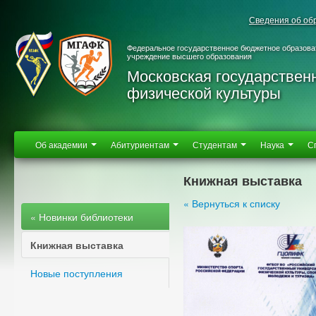
Сведения об об
Федеральное государственное бюджетное образова
учреждение высшего образования
Московская государствен
физической культуры
Об академии
Абитуриентам
Студентам
Наука
С
Книжная выставка
« Вернуться к списку
« Новинки библиотеки
Книжная выставка
Новые поступления