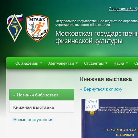
Сведения об об
Федеральное государственное бюджетное образова
учреждение высшего образования
Московская государствен
физической культуры
Об академии
Абитуриентам
Студентам
Наука
С
Книжная выставка
« Вернуться к списку
« Новинки библиотеки
Книжная выставка
Новые поступления