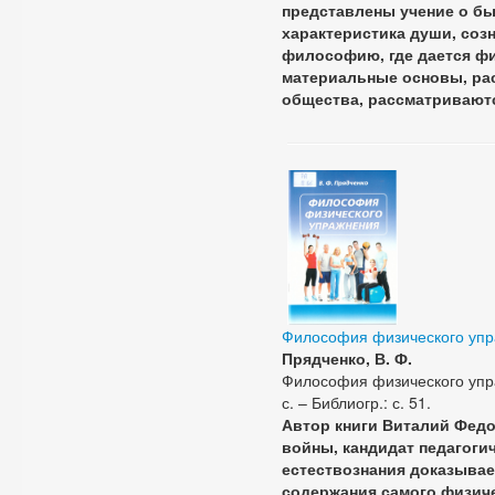
представлены учение о бы
характеристика души, соз
философию, где дается фи
материальные основы, ра
общества, рассматриваютс
Философия физического уп
Прядченко, В. Ф.
Философия физического упраж
с. – Библиогр.: с. 51.
Автор книги Виталий Федо
войны, кандидат педагоги
естествознания доказыва
содержания самого физиче