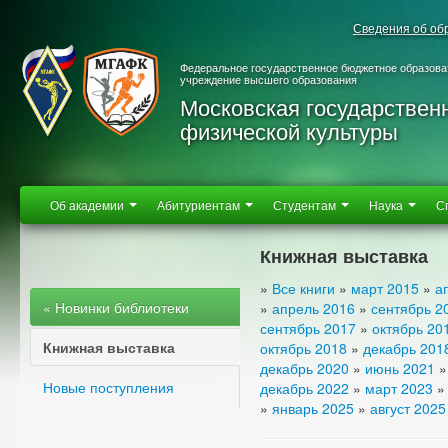
Сведения об об
Федеральное государственное бюджетное образова
учреждение высшего образования
Московская государствен
физической культуры
Об академии
Абитуриентам
Студентам
Наука
С
Книжная выставка
»
Все книги
»
март 2015
»
а
« Новинки библиотеки
»
апрель 2016
»
сентябрь 2
сентябрь 2017
»
октябрь 20
Книжная выставка
октябрь 2018
»
декабрь 201
декабрь 2020
»
июнь 2021
Новые поступления
декабрь 2022
»
март 2023
»
январь 2025
»
август 2025