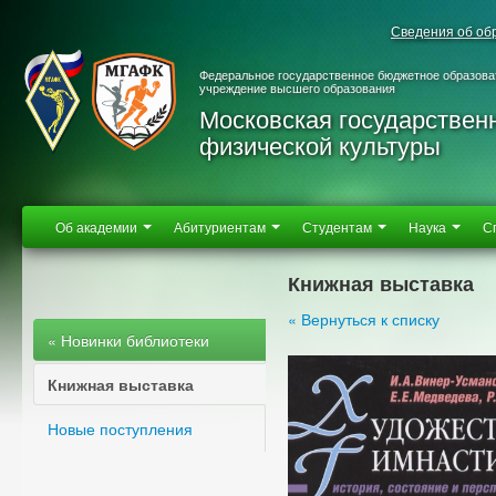
Сведения об об
Федеральное государственное бюджетное образова
учреждение высшего образования
Московская государствен
физической культуры
Об академии
Абитуриентам
Студентам
Наука
С
Книжная выставка
« Вернуться к списку
« Новинки библиотеки
Книжная выставка
Новые поступления