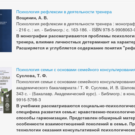
Психология рефлексии в деятельности тренера
Вощинин, А. В.
Психология рефлексии в деятельности тренера : монография
- 216 с. : ил. - Библиогр.: с. 163-186. - ISBN 978-5-9908063-
В монографии рассматриваются проблемы психологи
тренера, влияние личностных детерминант на характе
Расширяется и углубляется содержание понятия "реф
Психология семьи с основами семейного консультировани
Суслова, Т. Ф.
Психология семьи с основами семейного консультирования 
академического бакалавриата / Т. Ф. Суслова, И. В. Шапова
343 с. - (Бакалавр. Академический курс). - Библиогр.: в кон
9916-5798-3
В учебнике рассматриваются социально-психологичес
специфика развития семьи: нравственно-психологиче
способы гармонизации. Представлен обширный мате
особенности взаимоотношений поколений в семье. П
технологии оказания консультативной психологическ