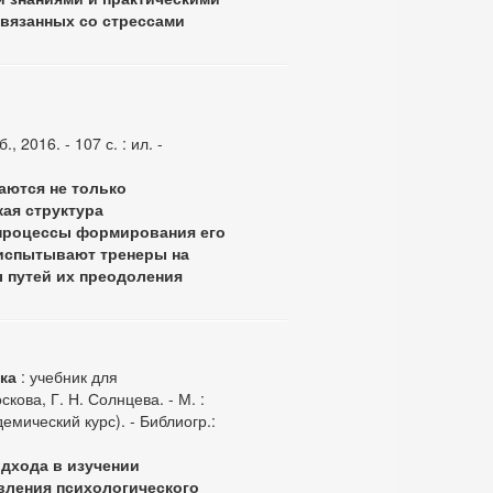
вязанных со стрессами
 2016. - 107 с. : ил. -
аются не только
ая структура
 процессы формирования его
 испытывают тренеры на
ы путей их преодоления
ка
: учебник для
кова, Г. Н. Солнцева. - М. :
демический курс). - Библиогр.:
дхода в изучении
вления психологического