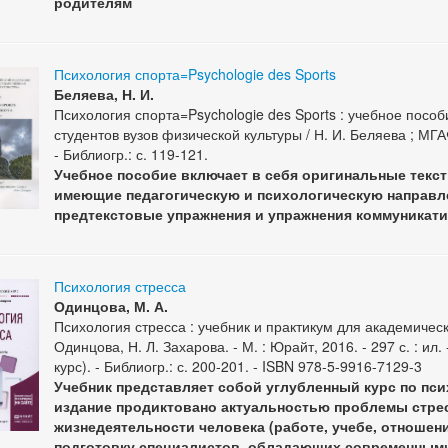
родителям
Психология спорта=Psychologie des Sports
Беляева, Н. И.
Психология спорта=Psychologie des Sports : учебное посо
студентов вузов физической культуры / Н. И. Беляева ; МГАФ
- Библиогр.: с. 119-121.
Учебное пособие включает в себя оригинальные текст
имеющие педагогическую и психологическую направле
предтекстовые упражнения и упражнения коммуникат
Психология стресса
Одинцова, М. А.
Психология стресса : учебник и практикум для академическ
Одинцова, Н. Л. Захарова. - М. : Юрайт, 2016. - 297 с. : ил
курс). - Библиогр.: с. 200-201. - ISBN 978-5-9916-7129-3
Учебник представляет собой углубленный курс по пси
издание продиктовано актуальностью проблемы стрес
жизнедеятельности человека (работе, учебе, отношени
подготовку специалистов, обладающих современными