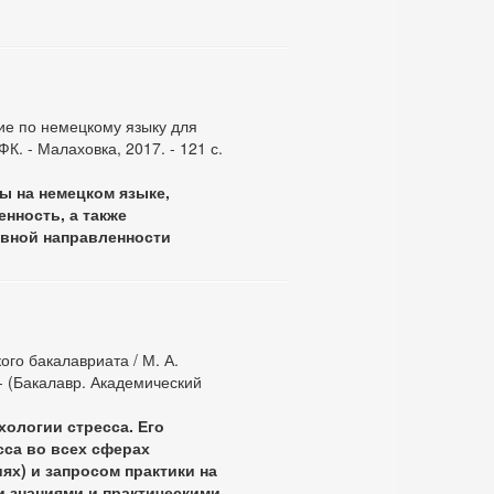
бие по немецкому языку для
К. - Малаховка, 2017. - 121 с.
ы на немецком языке,
нность, а также
ивной направленности
ого бакалавриата / М. А.
. - (Бакалавр. Академический
хологии стресса. Его
са во всех сферах
ях) и запросом практики на
 знаниями и практическими