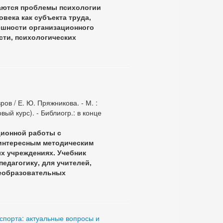
аются проблемы психологии
века как субъекта труда,
ешности организационного
сти, психологических
ов / Е. Ю. Пряжникова. - М. :
овый курс). - Библиогр.: в конце
ционной работы с
 интересным методическим
х учреждениях. Учебник
едагогику, для учителей,
щеобразовательных
спорта: актуальные вопросы и