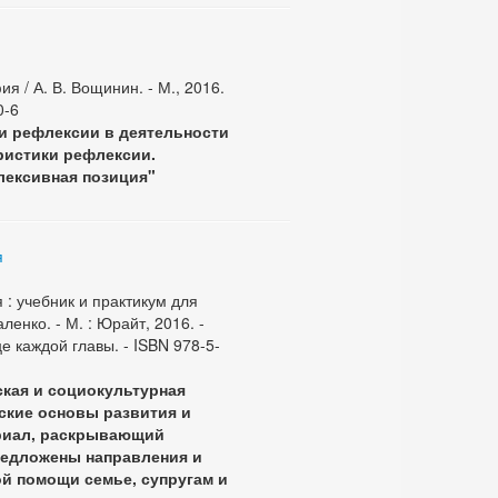
 / А. В. Вощинин. - М., 2016.
0-6
и рефлексии в деятельности
ристики рефлексии.
лексивная позиция"
я
: учебник и практикум для
ленко. - М. : Юрайт, 2016. -
це каждой главы. - ISBN 978-5-
кая и социокультурная
ские основы развития и
риал, раскрывающий
редложены направления и
ой помощи семье, супругам и