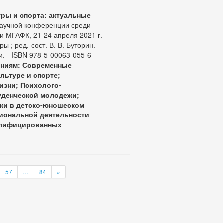
уры и спорта: актуальные
научной конференции среди
и МГАФК, 21-24 апреля 2021 г.
 ; ред.-сост. В. В. Буторин. -
ьи. - ISBN 978-5-00063-055-6
ениям: Современные
льтуре и спорте;
изни; Психолого-
туденческой молодежи;
вки в детско-юношеском
сиональной деятельности
алифицированных
57
…
84
»