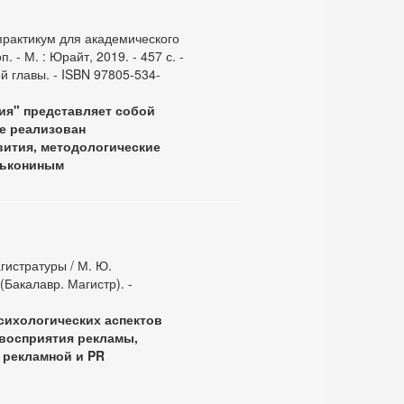
 практикум для академического
. - М. : Юрайт, 2019. - 457 с. -
ой главы. - ISBN 97805-534-
ия" представляет собой
ге реализован
вития, методологические
Элькониным
гистратуры / М. Ю.
 (Бакалавр. Магистр). -
сихологических аспектов
 восприятия рекламы,
 рекламной и PR