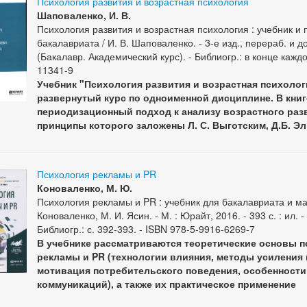
Психология развития и возрастная психология
Шаповаленко, И. В.
Психология развития и возрастная психология : учебник и
бакалавриата / И. В. Шаповаленко. - 3-е изд., перераб. и доп
(Бакалавр. Академический курс). - Библиогр.: в конце кажд
11341-9
Учебник "Психология развития и возрастная психолог
развернутый курс по одноименной дисциплине. В кни
периодизационный подход к анализу возрастного раз
принципы которого заложены Л. С. Выготским, Д.Б. 
Психология рекламы и PR
Коноваленко, М. Ю.
Психология рекламы и PR : учебник для бакалавриата и ма
Коноваленко, М. И. Ясин. - М. : Юрайт, 2016. - 393 с. : ил. -
Библиогр.: с. 392-393. - ISBN 978-5-9916-6269-7
В учебнике рассматриваются теоретические основы п
рекламы и PR (технологии влияния, методы усиления
мотивация потребительского поведения, особенности
коммуникаций), а также их практическое применение