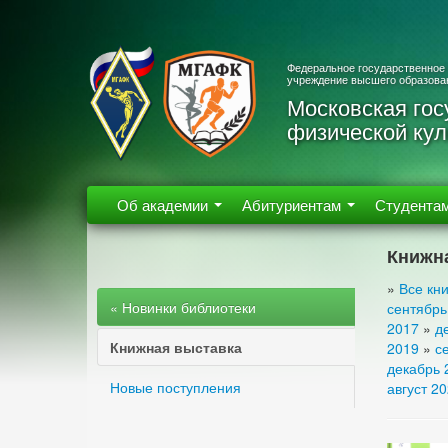
Федеральное государственное
учреждение высшего образова
Московская гос
физической кул
Об академии
Абитуриентам
Студента
Книжн
»
Все кни
« Новинки библиотеки
сентябрь
2017
»
д
Книжная выставка
2019
»
с
декабрь 
Новые поступления
август 2