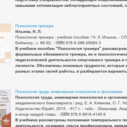
навыками оптимизации неблагоприятных состояний, с
Психология тренера
Ильина, Н. Л.
Психология тренера : учебное пособие / Н. Л. Ильина. - СПб.,
Библиогр.: с. 86-92. - ISBN 978-5-288-05683-3
В учебном пособии "Психология тренера" рассматрив
формальные обязанности тренера, но и психологическ
педагогической деятельности спортивного тренера и
личности. Обозначены основные трудности, которые
разных этапах своей работы, и разбираются вариант
Психология труда, инженерная психология и эргономика
Психология труда, инженерная психология и эргономи
академического бакалавриата / ред. Е. А. Климова, О. Г. Нос
Издательство Юрайт, 2015. - 617 с. : табл. - (Бакалавр. Ака
в конце каждой главы. - ISBN 978-5-9916-4145-6
В учебнике рассмотрены положения темпорального по
деятельности, сознания, опыта профессионала, напра