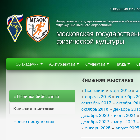
Сведения об об
Федеральное государственное бюджетное образова
учреждение высшего образования
Московская государствен
физической культуры
Об академии
Абитуриентам
Студентам
Наука
С
Книжная выставка
»
Все книги
»
март 2015
»
а
« Новинки библиотеки
»
апрель 2016
»
сентябрь 2
сентябрь 2017
»
октябрь 20
Книжная выставка
октябрь 2018
»
декабрь 201
декабрь 2020
»
июнь 2021
Новые поступления
декабрь 2022
»
март 2023
»
январь 2025
»
август 2025