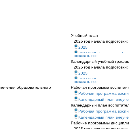
Учебный план
2025 год начала подготовки:
2025
ЗФО 2025 (ускоренная)
показать все
ЗФО 2025
Календарный учебный график
2024 год начала подготовки:
2025 год начала подготовки:
2024
2025
ЗФО 2024
ЗФО 2025
показать все
ЗФО 2-е высшее
ЗФО 2025 (ускоренная)
печения образовательного
Рабочая программа воспитан
2021 год начала подготовки:
2024 год начала подготовки:
Рабочая программа воспи
набор 2021 г. (ускоренное)
2024
Календарный план внеучеб
По всем годам:
ЗФО 2024
Календарный план воспитате
2021
ЗФО 2-е высшее 2024
ОВЗ
Рабочая программа воспи
ЗФО 2021
2021 год начала подготовки:
Календарный план внеучеб
ЗФО 2022
ЗФО 2021 ускоренное
Рабочие программы дисципл
ЗФО 2023
По всем годам:
2025 год начала подготовки: