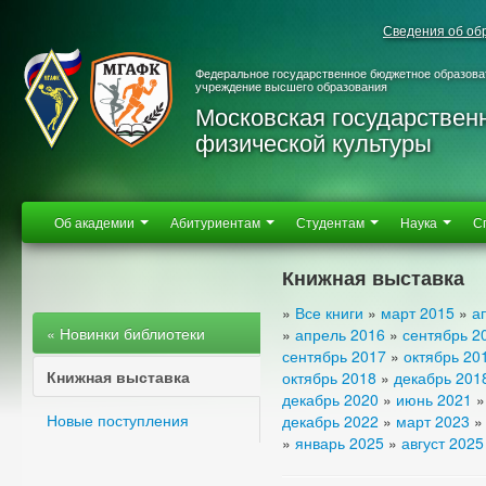
Сведения об об
Федеральное государственное бюджетное образова
учреждение высшего образования
Московская государствен
физической культуры
Об академии
Абитуриентам
Студентам
Наука
С
Книжная выставка
»
Все книги
»
март 2015
»
а
« Новинки библиотеки
»
апрель 2016
»
сентябрь 2
сентябрь 2017
»
октябрь 20
Книжная выставка
октябрь 2018
»
декабрь 201
декабрь 2020
»
июнь 2021
Новые поступления
декабрь 2022
»
март 2023
»
январь 2025
»
август 2025