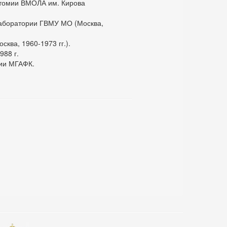
томии ВМОЛА им. Кирова
лаборатории ГВМУ МО (Москва,
ква, 1960-1973 гг.).
988 г.
мии МГАФК.