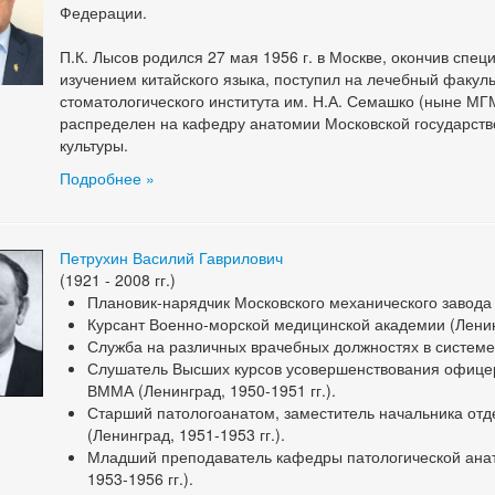
Федерации.
П.К. Лысов родился 27 мая 1956 г. в Москве, окончив спе
изучением китайского языка, поступил на лечебный факул
стоматологического института им. Н.А. Семашко (ныне МГ
распределен на кафедру анатомии Московской государст
культуры.
Подробнее »
Петрухин Василий Гаврилович
(1921 - 2008 гг.)
Плановик-нарядчик Московского механического завода (
Курсант Военно-морской медицинской академии (Ленинг
Служба на различных врачебных должностях в системе 
Слушатель Высших курсов усовершенствования офице
ВММА (Ленинград, 1950-1951 гг.).
Старший патологоанатом, заместитель начальника от
(Ленинград, 1951-1953 гг.).
Младший преподаватель кафедры патологической ана
1953-1956 гг.).