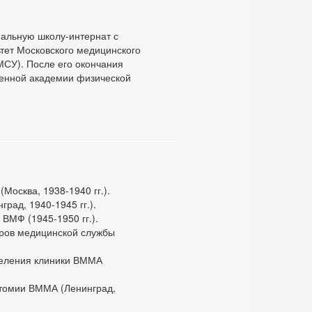
циальную школу-интернат с
ьтет Московского медицинского
МСУ). После его окончания
венной академии физической
Москва, 1938-1940 гг.).
рад, 1940-1945 гг.).
ВМФ (1945-1950 гг.).
ров медицинской службы
деления клиники ВММА
томии ВММА (Ленинград,