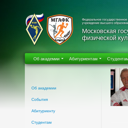
Федеральное государственное
учреждение высшего образова
Московская гос
физической кул
Об академии
Абитуриентам
Студента
Об академии
События
Абитуриенту
Студентам