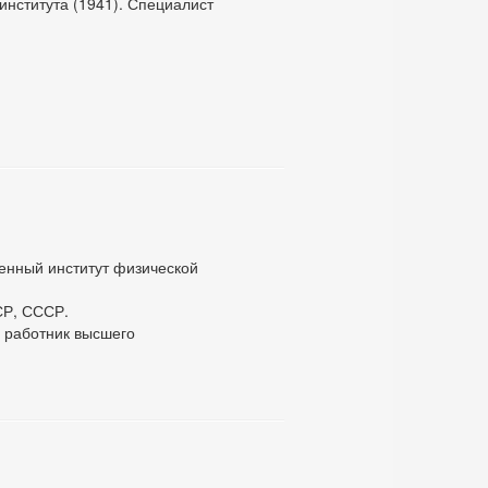
института (1941). Специалист
енный институт физической
СР, СССР.
 работник высшего