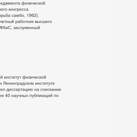
енеджмента физической
ого конгресса
рьба самбо, 1962).
очетный работник высшего
 ФКиС, заслуженный
й институт физической
ри Ленинградском институте
тил диссертацию на соискание
ее 40 научных публикаций по