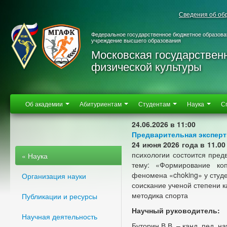
Сведения об об
Федеральное государственное бюджетное образова
учреждение высшего образования
Московская государствен
физической культуры
Об академии
Абитуриентам
Студентам
Наука
С
24.06.2026 в 11:00
Предварительная эксперт
24 июня 2026 года
в 11.00
психологии состоится пред
« Наука
тему: «Формирование коп
феномена «choking» у студ
Организация науки
соискание ученой степени к
методика спорта
Публикации и ресурсы
Научный руководитель:
Научная деятельность
Буторин В.В. – канд. пед. на