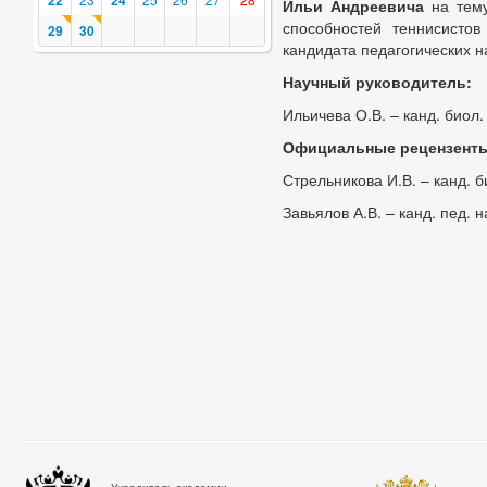
22
24
Ильи Андреевича
на тему
способностей теннисистов
29
30
кандидата педагогических н
Научный руководитель:
Ильичева О.В. – канд. биол.
Официальные рецензент
Стрельникова И.В. – канд. б
Завьялов А.В. – канд. пед. н