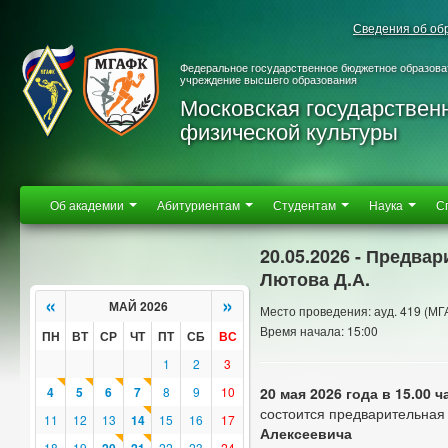
Сведения об об
Федеральное государственное бюджетное образова
учреждение высшего образования
Московская государствен
физической культуры
Об академии
Абитуриентам
Студентам
Наука
С
20.05.2026 - Предва
Лютова Д.А.
«
»
МАЙ 2026
Место проведения: ауд. 419 (МГ
Время начала: 15:00
ПН
ВТ
СР
ЧТ
ПТ
СБ
ВС
1
2
3
4
5
6
7
8
9
10
20 мая 2026 года в 15.00 ч
состоится предварительная
11
12
13
14
15
16
17
Алексеевича
18
19
22
23
24