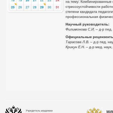
20
21
на тему: Комбинированные
стрессоустойчивости работн
25
26
27
28
29
30
31
степени кандидата педагоги
профессиональная физичес
Научный руководитель:
Филимонова С.И.
– д-р пед.
Официальные рецензент
Тарасова Л.В.
– д-р пед. на
Крикун Е.Н.
– д-р мед. наук
Учредитель академии
МИ