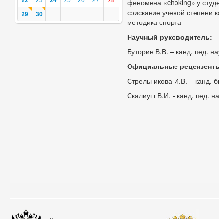
22
24
феномена «choking» у студ
соискание ученой степени к
29
30
методика спорта
Научный руководитель:
Буторин В.В. – канд. пед. на
Официальные рецензент
Стрельникова И.В. – канд. б
Скалиуш В.И. - канд. пед. на