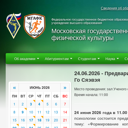
Сведения об об
Федеральное государственное бюджетное образова
учреждение высшего образования
Московская государствен
физической культуры
Об академии
Абитуриентам
Студентам
Наука
С
24.06.2026 - Предва
Го Сяэвэя
«
»
ИЮНЬ 2026
Место проведения: зал Ученого 
Время начала: 11:00
ПН
ВТ
СР
ЧТ
ПТ
СБ
ВС
1
2
3
4
5
6
7
8
9
10
11
12
13
14
24 июня 2026 года
в 11.00
психологии состоится пред
15
16
17
18
19
20
21
тему: «Формирование коп
23
25
26
27
28