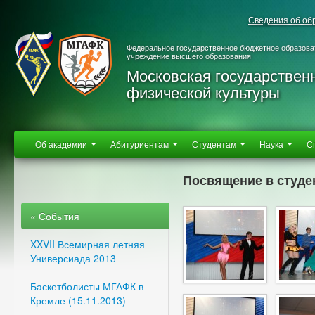
Сведения об об
Федеральное государственное бюджетное образова
учреждение высшего образования
Московская государствен
физической культуры
Об академии
Абитуриентам
Студентам
Наука
С
Посвящение в студен
« События
XXVII Всемирная летняя
Универсиада 2013
Баскетболисты МГАФК в
Кремле (15.11.2013)