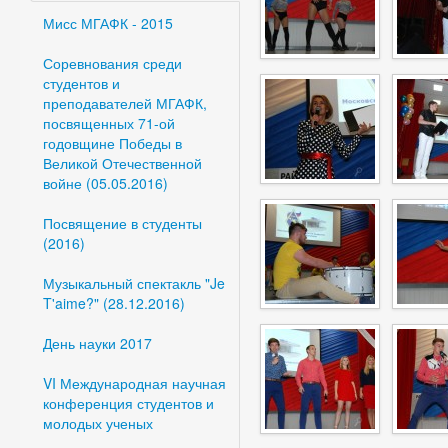
Мисс МГАФК - 2015
Соревнования среди
студентов и
преподавателей МГАФК,
посвященных 71-ой
годовщине Победы в
Великой Отечественной
войне (05.05.2016)
Посвящение в студенты
(2016)
Музыкальный спектакль "Je
T'aime?" (28.12.2016)
День науки 2017
VI Международная научная
конференция студентов и
молодых ученых