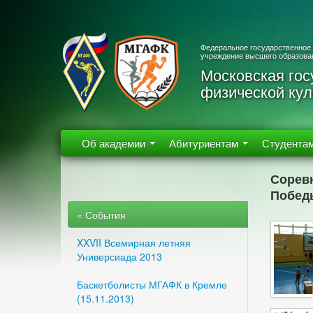
Федеральное государственное
учреждение высшего образова
Московская гос
физической кул
Об академии
Абитуриентам
Студента
Сорев
Победы
« События
XXVII Всемирная летняя
Универсиада 2013
Баскетболисты МГАФК в Кремле
(15.11.2013)