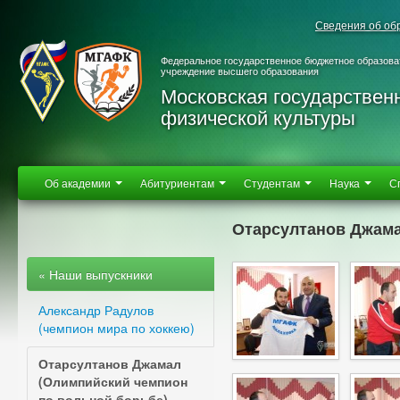
Сведения об об
Федеральное государственное бюджетное образова
учреждение высшего образования
Московская государствен
физической культуры
Об академии
Абитуриентам
Студентам
Наука
С
Отарсултанов Джама
« Наши выпускники
Александр Радулов
(чемпион мира по хоккею)
Отарсултанов Джамал
(Олимпийский чемпион
по вольной борьбе)